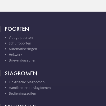
POORTEN
Vleugelpoorten
Schuifpoorten
Automatiseringen
Hekwerk
Brievenbuszuilen
SLAGBOMEN
Elektrische Slagbomen
Handbediende slagbomen
Bedieningszuilen